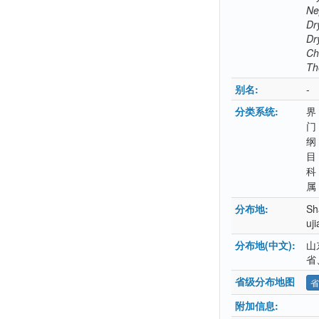
Ne
Dr
Dr
Chr
Th
别名:
-
分类系统:
界
门
纲
目
科
属
分布地:
Sh
uj
分布地(中文):
山
省
省级分布地图
省
附加信息: