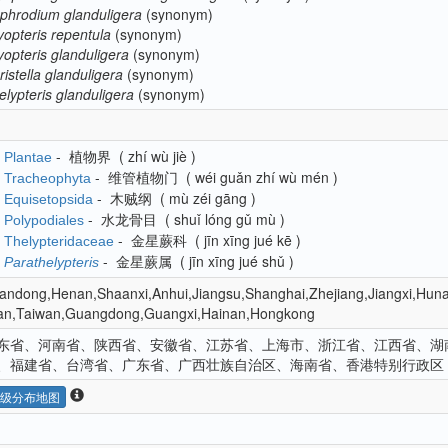
phrodium
glanduligera
(synonym)
yopteris
repentula
(synonym)
yopteris
glanduligera
(synonym)
istella
glanduligera
(synonym)
elypteris
glanduligera
(synonym)
-
植物界
(
zhí wù jiè
)
Plantae
-
维管植物门
(
wéi guǎn zhí wù mén
)
Tracheophyta
-
木贼纲
(
mù zéi gāng
)
Equisetopsida
-
水龙骨目
(
shuǐ lóng gǔ mù
)
Polypodiales
-
金星蕨科
(
jīn xīng jué kē
)
Thelypteridaceae
-
金星蕨属
(
jīn xīng jué shǔ
)
Parathelypteris
andong,Henan,Shaanxi,Anhui,Jiangsu,Shanghai,Zhejiang,Jiangxi,Hun
ian,Taiwan,Guangdong,Guangxi,Hainan,Hongkong
东省、河南省、陕西省、安徽省、江苏省、上海市、浙江省、江西省、湖
、福建省、台湾省、广东省、广西壮族自治区、海南省、香港特别行政区
级分布地图