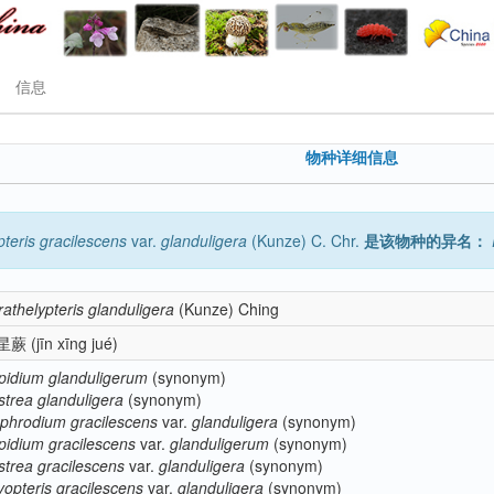
信息
物种详细信息
teris
gracilescens
var.
glanduligera
(Kunze) C. Chr.
是该物种的异名：
rathelypteris
glanduligera
(Kunze) Ching
星蕨
(jīn xīng jué)
pidium
glanduligerum
(synonym)
strea
glanduligera
(synonym)
phrodium
gracilescens
var.
glanduligera
(synonym)
pidium
gracilescens
var.
glanduligerum
(synonym)
strea
gracilescens
var.
glanduligera
(synonym)
yopteris
gracilescens
var.
glanduligera
(synonym)