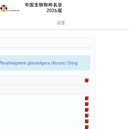
设置
Parathelypteris
glanduligera
(Kunze) Ching