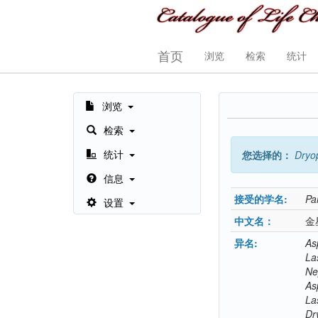
首页
浏览
检索
统计
浏览
检索
统计
您选择的：
Dryop
信息
接受的学名:
Pa
设置
中文名：
金
异名:
As
La
Ne
As
La
Dr