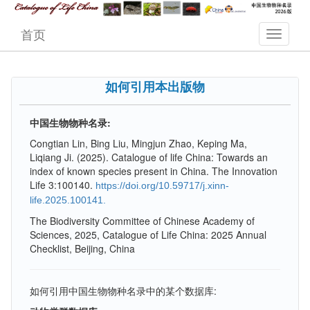
首页
如何引用本出版物
中国生物物种名录:
Congtian Lin, Bing Liu, Mingjun Zhao, Keping Ma,
Liqiang Ji. (2025). Catalogue of life China: Towards an
index of known species present in China. The Innovation
Life 3:100140.
https://doi.org/10.59717/j.xinn-
life.2025.100141.
The Biodiversity Committee of Chinese Academy of
Sciences, 2025, Catalogue of Life China: 2025 Annual
Checklist, Beijing, China
如何引用中国生物物种名录中的某个数据库: