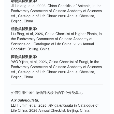
动物类群数据库:
JI Liqiang, et al, 2026, China Checklist of Animals, In the
Biodiversity Committee of Chinese Academy of Sciences
ed., Catalogue of Life China: 2026 Annual Checklist,
Beijing, China
植物类群数据库:
Liu Bing, et al, 2026, China Checklist of Higher Plants, In
the Biodiversity Committee of Chinese Academy of
Sciences ed., Catalogue of Life China: 2026 Annual
Checklist, Beijing, China
菌物类群数据库:
YAO Yijian, et al, 2026, China Checklist of Fungi, In the
Biodiversity Committee of Chinese Academy of Sciences
ed., Catalogue of Life China: 2026 Annual Checklist,
Beijing, China
如何引用中国生物物种名录中的某个分类单元:
Aix galericulata
:
LEI Fumin, et al, 2026.
Aix galericulata
in Catalogue of
Life China: 2026 Annual Checklist, Beijing, China.