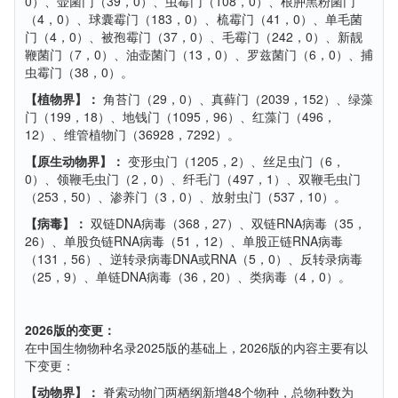
0）、壶菌门（39，0）、虫霉门（108，0）、根肿黑粉菌门
（4，0）、球囊霉门（183，0）、梳霉门（41，0）、单毛菌
门（4，0）、被孢霉门（37，0）、毛霉门（242，0）、新靓
鞭菌门（7，0）、油壶菌门（13，0）、罗兹菌门（6，0）、捕
虫霉门（38，0）。
【植物界】：
角苔门（29，0）、真藓门（2039，152）、绿藻
门（199，18）、地钱门（1095，96）、红藻门（496，
12）、维管植物门（36928，7292）。
【原生动物界】：
变形虫门（1205，2）、丝足虫门（6，
0）、领鞭毛虫门（2，0）、纤毛门（497，1）、双鞭毛虫门
（253，50）、渗养门（3，0）、放射虫门（537，10）。
【病毒】：
双链DNA病毒（368，27）、双链RNA病毒（35，
26）、单股负链RNA病毒（51，12）、单股正链RNA病毒
（131，56）、逆转录病毒DNA或RNA（5，0）、反转录病毒
（25，9）、单链DNA病毒（36，20）、类病毒（4，0）。
2026版的变更：
在中国生物物种名录2025版的基础上，2026版的内容主要有以
下变更：
【动物界】：
脊索动物门两栖纲新增48个物种，总物种数为