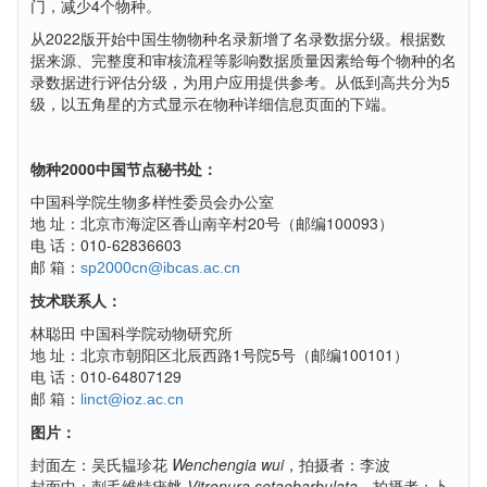
门，减少4个物种。
从2022版开始中国生物物种名录新增了名录数据分级。根据数
据来源、完整度和审核流程等影响数据质量因素给每个物种的名
录数据进行评估分级，为用户应用提供参考。从低到高共分为5
级，以五角星的方式显示在物种详细信息页面的下端。
物种2000中国节点秘书处：
中国科学院生物多样性委员会办公室
地 址：北京市海淀区香山南辛村20号（邮编100093）
电 话：010-62836603
邮 箱：
sp2000cn@ibcas.ac.cn
技术联系人：
林聪田 中国科学院动物研究所
地 址：北京市朝阳区北辰西路1号院5号（邮编100101）
电 话：010-64807129
邮 箱：
linct@ioz.ac.cn
图片：
封面左：吴氏韫珍花
Wenchengia wui
，拍摄者：李波
封面中：刺毛维特疣䖴
Vitronura setaebarbulata
，拍摄者：卜