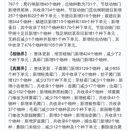
767个；爬行纲新增40个物种，总物种数为731个。节肢动物门
新增弹尾纲，共收录734个物种。节肢动物门昆虫纲鞘翅目新增
257个物种和22个种下单元；半翅目新增315个物种；膜翅目新
增244个物种；鳞翅目新增715个物种和169个种下单元；新增
蚤目，其中收录了557个物种和170个种下单元。节肢动物门软
甲纲十足目新增1个物种；颚足纲铠茗荷目新增1个种下单元，
无柄目减少1个物种并新增1个种下单元。新增轮虫动物门，其
中收录了476个物种和105个种下单元。
【植物界】：
整体更新，维管植物门新增424个物种，减少了2
个种下单元；真藓门新增5个物种；地钱门新增2个物种。
【真菌界】：
整体更新，子囊菌门新增3129个物种，减少855
个种下单元；新增蛙粪霉门，其中收录了4个物种；担子菌门新
增121个物种，减少370个种下单元；芽枝霉门减少1个物种；新
增小齿梗孢门，共收录1个物种；壶菌门减少17个物种；虫霉门
减少102个物种；新增根肿黑粉菌门，共收录4个物种；球囊菌
门修改为球囊霉门，减少76个物种；新增梳霉门，共收录41个
物种；新增单毛菌门，共收录4个物种；新增被孢霉门，共收录
37个物种；毛霉门减少39个物种及20个种下单元；新丽鞭毛菌
门修改为新靓鞭菌门，新增3个物种；新增油壶菌门，共收录13
个物种；新增罗兹菌门，共收录6个物种；捕虫霉门新增2个物
种；删除门未细分，减少12个物种及1个种下单元；删除接合菌