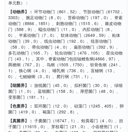
单元数）：
【动物界】：
环节动物门（861，52）、节肢动物门（61702，
3303）、腕足动物门（8，0）、苔藓动物门（197，0）、脊索
动物门（8866，1851）、刺胞动物门（1515，6）、棘皮动物
门（588，9）、螠虫动物门（11，0）、内肛动物门（8，
0）、半索动物门（7，0）、软体动物门（2649，59）、粘体
动物门（39，0）、线虫动物门（192，0）、纽形动物门
（58，0）、帚虫动物门（4，0）、扁形动物门（392，9）、
多孔动物门（165，7）、轮虫动物门（476，105）、星虫动物
门（43，1）。其中，脊索动物门包括辐鳍鱼纲(4866，97）、
两栖纲（767，2）、鸟纲（1505，1750）、软骨鱼纲（241，
1）、狭心纲（4，0）、哺乳纲（736，0）、盲鳗纲（13，
0）、七鳃鳗纲（3，0）、爬行纲（731，1）。
【细菌界】：
放线菌门（45，0）、拟杆菌门（30，0）、绿细
菌门（1，0）、蓝细菌门（158，5）、厚壁菌门（48，0）、
变形菌门（181，1）。
【色素界】：
双环菌门（12，0）、硅藻门（1245，405）、卵
菌门（419，0）、褐藻门（292，8）。
【真菌界】：
子囊菌门（18747，1）、蛙粪霉门（4，0）、担
子菌门（11615，0）、芽枝霉门（21，0）、小齿梗孢门（1，