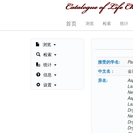
首页
浏览
检索
统计
浏览
检索
接受的学名:
Pa
统计
中文名：
金
信息
异名:
As
设置
La
Ne
As
La
Dr
Ne
Dr
Dr