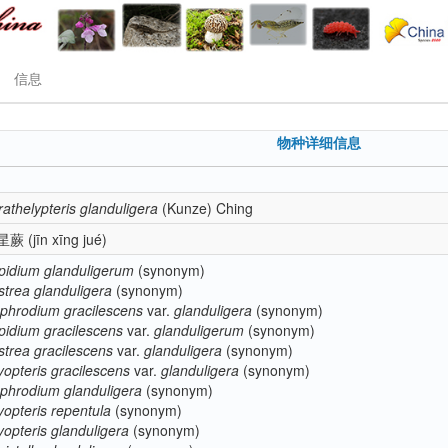
信息
物种详细信息
rathelypteris
glanduligera
(Kunze) Ching
星蕨
(jīn xīng jué)
pidium
glanduligerum
(synonym)
strea
glanduligera
(synonym)
phrodium
gracilescens
var.
glanduligera
(synonym)
pidium
gracilescens
var.
glanduligerum
(synonym)
strea
gracilescens
var.
glanduligera
(synonym)
yopteris
gracilescens
var.
glanduligera
(synonym)
phrodium
glanduligera
(synonym)
yopteris
repentula
(synonym)
yopteris
glanduligera
(synonym)