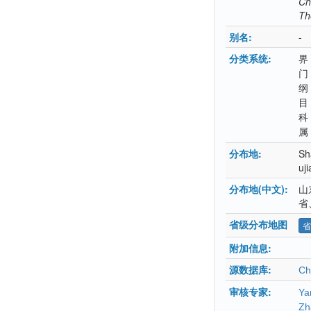
Chr
Th
别名:
-
分类系统:
界
门
纲
目
科
属
分布地:
Sh
uj
分布地(中文):
山
省
省级分布地图
省
附加信息:
源数据库:
Ch
审核专家:
Ya
Zh