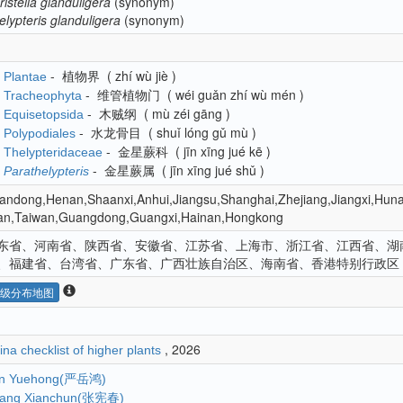
istella
glanduligera
(synonym)
elypteris
glanduligera
(synonym)
-
植物界
(
zhí wù jiè
)
Plantae
-
维管植物门
(
wéi guǎn zhí wù mén
)
Tracheophyta
-
木贼纲
(
mù zéi gāng
)
Equisetopsida
-
水龙骨目
(
shuǐ lóng gǔ mù
)
Polypodiales
-
金星蕨科
(
jīn xīng jué kē
)
Thelypteridaceae
-
金星蕨属
(
jīn xīng jué shǔ
)
Parathelypteris
andong,Henan,Shaanxi,Anhui,Jiangsu,Shanghai,Zhejiang,Jiangxi,Hun
ian,Taiwan,Guangdong,Guangxi,Hainan,Hongkong
东省、河南省、陕西省、安徽省、江苏省、上海市、浙江省、江西省、湖
、福建省、台湾省、广东省、广西壮族自治区、海南省、香港特别行政区
级分布地图
, 2026
ina checklist of higher plants
n Yuehong(严岳鸿)
ang Xianchun(张宪春)