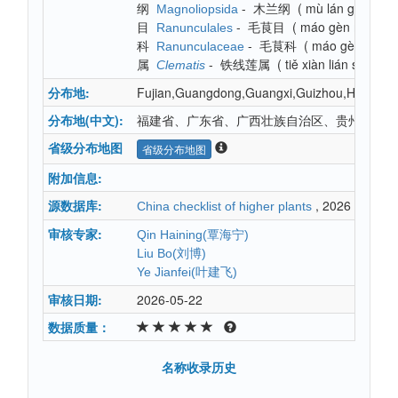
纲
-
木兰纲
(
mù lán gāng
)
Magnoliopsida
目
-
毛茛目
(
máo gèn mù
)
Ranunculales
科
-
毛茛科
(
máo gèn kē
)
Ranunculaceae
属
-
铁线莲属
(
tiě xiàn lián shǔ
)
Clematis
分布地:
Fujian,Guangdong,Guangxi,Guizhou,Hainan,H
分布地(中文):
福建省、广东省、广西壮族自治区、贵州省、海
省级分布地图
省级分布地图
附加信息:
源数据库:
, 2026
China checklist of higher plants
审核专家:
Qin Haining(覃海宁)
Liu Bo(刘博)
Ye Jianfei(叶建飞)
审核日期:
2026-05-22
数据质量：
名称收录历史