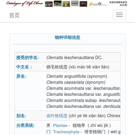
首页
物种详细信息
接受的学名:
Clematis
leschenaultiana
DC.
中文名：
锈毛铁线莲
(xiù máo tiě xiàn lián)
异名:
Clematis
angustifolia
(synonym)
Clematis
caesariata
(synonym)
Clematis
acuminata
var.
leschenaultiana
(syn
Clematis
leschenaultiana
var.
angustifolia
(syn
Clematis
acuminata
subsp.
leschenaultiana
(s
Clematis
leschenaultiana
var.
denticulata
(syn
别名:
(chǐ yè tiě xiàn lián)
Chinese
齿叶铁线莲
分类系统:
界
-
植物界
(
zhí wù jiè
)
Plantae
门
-
维管植物门
(
wéi guǎn zh
Tracheophyta