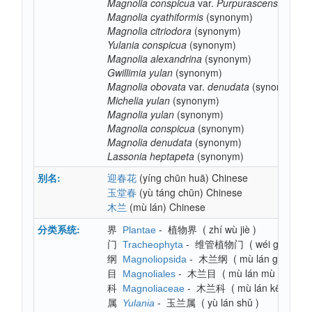
Magnolia
conspicua
var.
Purpurascens
(synon
Magnolia
cyathiformis
(synonym)
Magnolia
citriodora
(synonym)
Yulania
conspicua
(synonym)
Magnolia
alexandrina
(synonym)
Gwillimia
yulan
(synonym)
Magnolia
obovata
var.
denudata
(synonym)
Michelia
yulan
(synonym)
Magnolia
yulan
(synonym)
Magnolia
conspicua
(synonym)
Magnolia
denudata
(synonym)
Lassonia
heptapeta
(synonym)
别名:
(yíng chūn huā)
Chinese
迎春花
(yù táng chūn)
Chinese
玉堂春
(mù lán)
Chinese
木兰
分类系统:
界
-
植物界
(
zhí wù jiè
)
Plantae
门
-
维管植物门
(
wéi guǎn zh
Tracheophyta
纲
-
木兰纲
(
mù lán gāng
)
Magnoliopsida
目
-
木兰目
(
mù lán mù
)
Magnoliales
科
-
木兰科
(
mù lán kē
)
Magnoliaceae
属
-
玉兰属
(
yù lán shǔ
)
Yulania