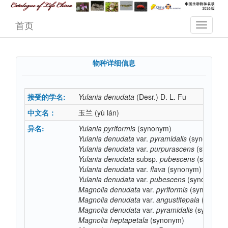
首页
物种详细信息
接受的学名:
Yulania
denudata
(Desr.) D. L. Fu
中文名：
玉兰
(yù lán)
异名:
Yulania
pyriformis
(synonym)
Yulania
denudata
var.
pyramidalis
(synonym)
Yulania
denudata
var.
purpurascens
(synonym
Yulania
denudata
subsp.
pubescens
(synonym
Yulania
denudata
var.
flava
(synonym)
Yulania
denudata
var.
pubescens
(synonym)
Magnolia
denudata
var.
pyriformis
(synonym)
Magnolia
denudata
var.
angustitepala
(synony
Magnolia
denudata
var.
pyramidalis
(synonym
Magnolia
heptapetala
(synonym)