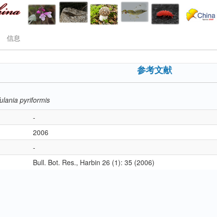
信息
参考文献
ulania pyriformis
-
2006
-
Bull. Bot. Res., Harbin 26 (1): 35 (2006)