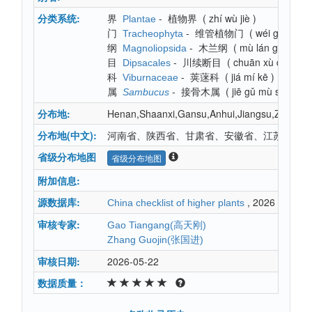
分类系统:
界
-
植物界
(
zhí wù jiè
)
Plantae
门
-
维管植物门
(
wéi guǎn zh
Tracheophyta
纲
-
木兰纲
(
mù lán gāng
)
Magnoliopsida
目
-
川续断目
(
chuān xù duàn m
Dipsacales
科
-
荚蒾科
(
jiá mí kē
)
Viburnaceae
属
-
接骨木属
(
jiē gǔ mù shǔ
)
Sambucus
分布地:
Henan,Shaanxi,Gansu,Anhui,Jiangsu,Zhejian
分布地(中文):
河南省、陕西省、甘肃省、安徽省、江苏省、浙
省级分布地图
省级分布地图
附加信息:
源数据库:
, 2026
China checklist of higher plants
审核专家:
Gao Tiangang(高天刚)
Zhang Guojin(张国进)
审核日期:
2026-05-22
数据质量：