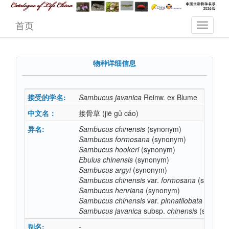
首页
物种详细信息
接受的学名:
Sambucus
javanica
Reinw. ex Blume
中文名：
接骨草
(jiē gǔ cǎo)
异名:
Sambucus
chinensis
(synonym)
Sambucus
formosana
(synonym)
Sambucus
hookeri
(synonym)
Ebulus
chinensis
(synonym)
Sambucus
argyi
(synonym)
Sambucus
chinensis
var.
formosana
(synonym
Sambucus
henriana
(synonym)
Sambucus
chinensis
var.
pinnatilobata
(synon
Sambucus
javanica
subsp.
chinensis
(synony
别名:
-