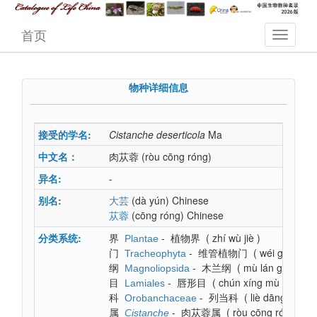
首页
物种详细信息
接受的学名:
Cistanche
deserticola
Ma
中文名：
肉苁蓉
(ròu cōng róng)
异名:
-
别名:
(dà yún)
Chinese
大芸
(cōng róng)
Chinese
苁蓉
分类系统:
界
-
植物界
(
zhí wù jiè
)
Plantae
门
-
维管植物门
(
wéi guǎn zh
Tracheophyta
纲
-
木兰纲
(
mù lán gāng
)
Magnoliopsida
目
-
唇形目
(
chún xíng mù
)
Lamiales
科
-
列当科
(
liè dāng kē
)
Orobanchaceae
属
-
肉苁蓉属
(
ròu cōng róng shǔ
Cistanche