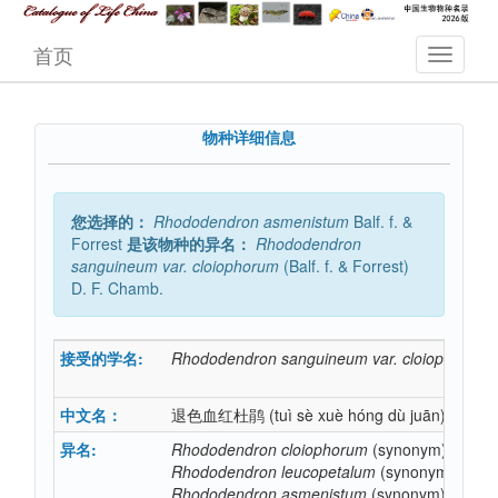
首页
物种详细信息
您选择的：
Rhododendron
asmenistum
Balf. f. &
Forrest
是该物种的异名：
Rhododendron
sanguineum
var.
cloiophorum
(Balf. f. & Forrest)
D. F. Chamb.
接受的学名:
Rhododendron
sanguineum
var.
cloiophorum
中文名：
退色血红杜鹃
(tuì sè xuè hóng dù juān)
异名:
Rhododendron
cloiophorum
(synonym)
Rhododendron
leucopetalum
(synonym)
Rhododendron
asmenistum
(synonym)