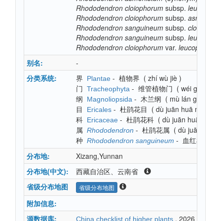
Rhododendron
cloiophorum
subsp.
leucopeta
Rhododendron
cloiophorum
subsp.
asmenist
Rhododendron
sanguineum
subsp.
cloiophor
Rhododendron
sanguineum
subsp.
leucopeta
Rhododendron
cloiophorum
var.
leucopetalum
别名:
-
分类系统:
界
-
植物界
(
zhí wù jiè
)
Plantae
门
-
维管植物门
(
wéi guǎn zh
Tracheophyta
纲
-
木兰纲
(
mù lán gāng
)
Magnoliopsida
目
-
杜鹃花目
(
dù juān huā mù
)
Ericales
科
-
杜鹃花科
(
dù juān huā kē
)
Ericaceae
属
-
杜鹃花属
(
dù juān huā 
Rhododendron
种
-
血红杜鹃
(
Rhododendron sanguineum
分布地:
Xizang,Yunnan
分布地(中文):
西藏自治区、云南省
省级分布地图
省级分布地图
附加信息:
源数据库:
, 2026
China checklist of higher plants