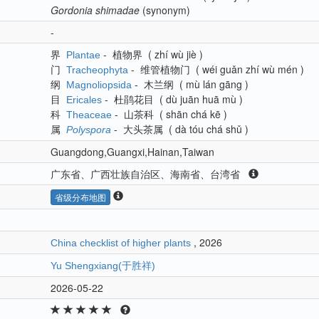
Gordonia
shimadae
(synonym)
-
界
-
植物界
(
zhí wù jiè
)
Plantae
门
-
维管植物门
(
wéi guǎn zhí wù mén
)
Tracheophyta
纲
-
木兰纲
(
mù lán gāng
)
Magnoliopsida
目
-
杜鹃花目
(
dù juān huā mù
)
Ericales
科
-
山茶科
(
shān chá kē
)
Theaceae
属
-
大头茶属
(
dà tóu chá shǔ
)
Polyspora
Guangdong,Guangxi,Hainan,Taiwan
广东省、广西壮族自治区、海南省、台湾省
省级分布地图
, 2026
China checklist of higher plants
Yu Shengxiang(于胜祥)
2026-05-22