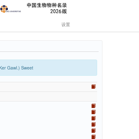
设置
Ker Gawl.) Sweet