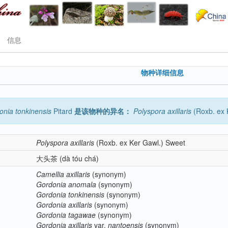
信息
物种详细信息
onia
tonkinensis
Pitard
是该物种的异名：
Polyspora
axillaris
(Roxb. ex 
Polyspora
axillaris
(Roxb. ex Ker Gawl.) Sweet
大头茶
(dà tóu chá)
Camellia
axillaris
(synonym)
Gordonia
anomala
(synonym)
Gordonia
tonkinensis
(synonym)
Gordonia
axillaris
(synonym)
Gordonia
tagawae
(synonym)
Gordonia
axillaris
var.
nantoensis
(synonym)