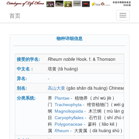
首页
物种详细信息
接受的学名:
Rheum
nobile
Hook. f. & Thomson
中文名：
塔黄
(tǎ huáng)
异名:
-
别名:
(gāo shān dà huáng)
Chinese
高山大黄
分类系统:
界
-
植物界
(
zhí wù jiè
)
Plantae
门
-
维管植物门
(
wéi guǎn zh
Tracheophyta
纲
-
木兰纲
(
mù lán gāng
)
Magnoliopsida
目
-
石竹目
(
shí zhú mù
)
Caryophyllales
科
-
蓼科
(
liǎo kē
)
Polygonaceae
属
-
大黄属
(
dà huáng shǔ
)
Rheum