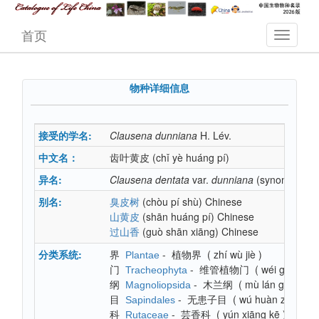
首页
物种详细信息
接受的学名:
Clausena
dunniana
H. Lév.
中文名：
齿叶黄皮
(chǐ yè huáng pí)
异名:
Clausena
dentata
var.
dunniana
(synonym)
别名:
(chòu pí shù)
Chinese
臭皮树
(shān huáng pí)
Chinese
山黄皮
(guò shān xiāng)
Chinese
过山香
分类系统:
界
-
植物界
(
zhí wù jiè
)
Plantae
门
-
维管植物门
(
wéi guǎn zh
Tracheophyta
纲
-
木兰纲
(
mù lán gāng
)
Magnoliopsida
目
-
无患子目
(
wú huàn zǐ mù
)
Sapindales
科
-
芸香科
(
yún xiāng kē
)
Rutaceae