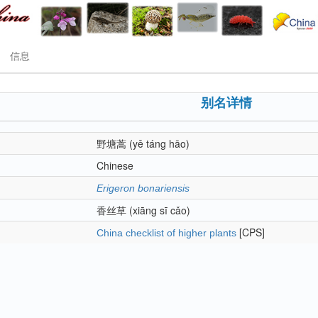
信息
别名详情
野塘蒿
(yě táng hāo)
Chinese
Erigeron bonariensis
香丝草
(xiāng sī cǎo)
[CPS]
China checklist of higher plants