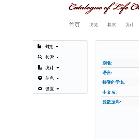
首页
浏览
检索
统计
浏览
检索
别名:
统计
语言:
信息
接受的学名:
设置
中文名:
源数据库: