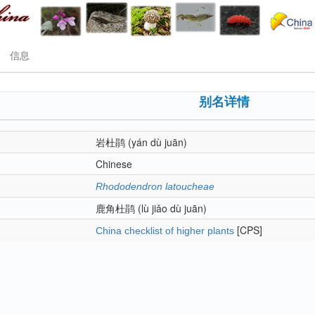
信息
别名详情
岩杜鹃
(yán dù juān)
Chinese
Rhododendron latoucheae
鹿角杜鹃
(lù jiǎo dù juān)
[CPS]
China checklist of higher plants