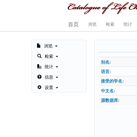
首页
浏览
检索
统计
浏览
检索
别名:
统计
语言:
信息
接受的学名:
设置
中文名:
源数据库: