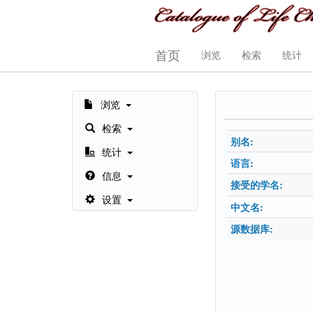
首页
浏览
检索
统计
浏览
检索
别名:
统计
语言:
信息
接受的学名:
设置
中文名:
源数据库: