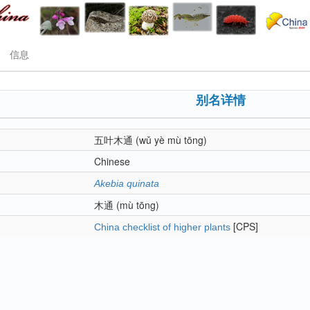
信息
别名详情
五叶木通
(wǔ yè mù tōng)
Chinese
Akebia quinata
木通
(mù tōng)
[CPS]
China checklist of higher plants