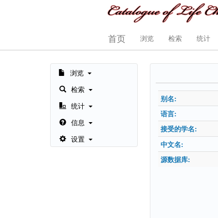
首页
浏览
检索
统计
浏览
检索
别名:
统计
语言:
信息
接受的学名:
设置
中文名:
源数据库: