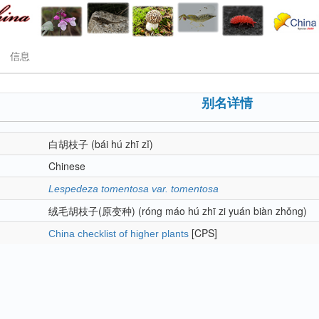
信息
别名详情
白胡枝子
(bái hú zhī zǐ)
Chinese
Lespedeza tomentosa var. tomentosa
绒毛胡枝子(原变种)
(róng máo hú zhī zi yuán biàn zhǒng)
[CPS]
China checklist of higher plants