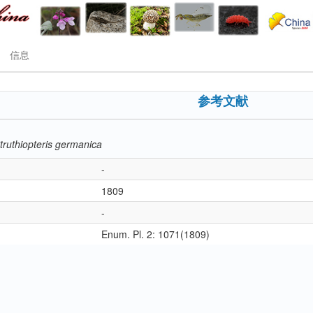
信息
参考文献
truthiopteris germanica
-
1809
-
Enum. Pl. 2: 1071(1809)