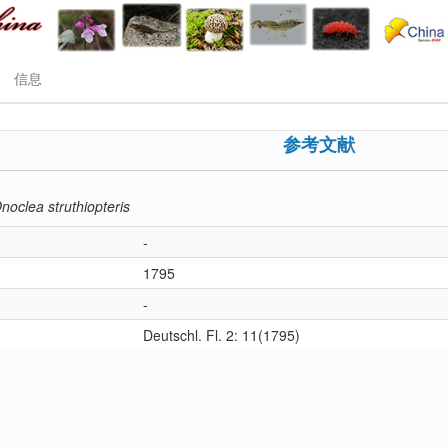
信息
参考文献
noclea struthiopteris
-
1795
-
Deutschl. Fl. 2: 11(1795)