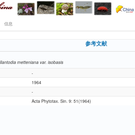
信息
参考文献
llantodia metteniana var. isobasis
-
1964
-
Acta Phytotax. Sin. 9: 51(1964)