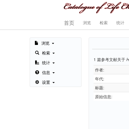
首页
浏览
检索
统计
浏览
检索
1
篇参考文献关于
H
统计
作者:
信息
年代:
设置
标题:
原始信息: