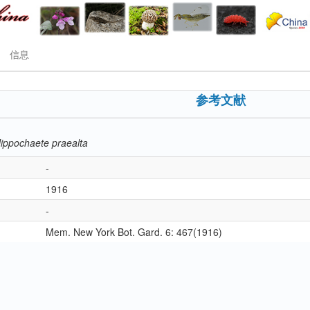
信息
参考文献
ippochaete praealta
-
1916
-
Mem. New York Bot. Gard. 6: 467(1916)