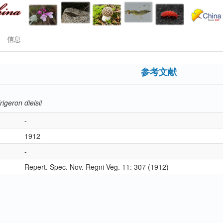
信息
参考文献
rigeron dielsii
-
1912
-
Repert. Spec. Nov. Regni Veg. 11: 307 (1912)