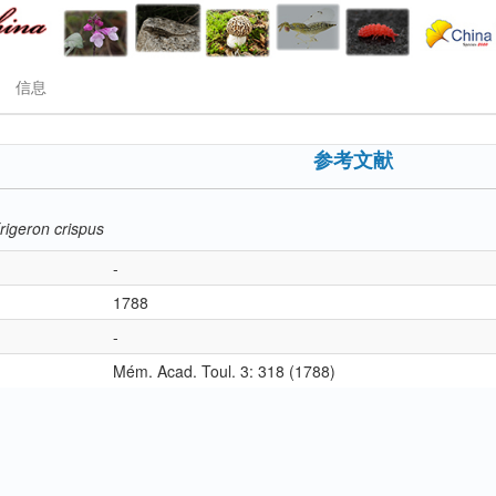
信息
参考文献
rigeron crispus
-
1788
-
Mém. Acad. Toul. 3: 318 (1788)