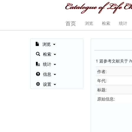
首页
浏览
检索
统计
浏览
检索
1
篇参考文献关于
H
统计
作者:
信息
年代:
设置
标题:
原始信息: