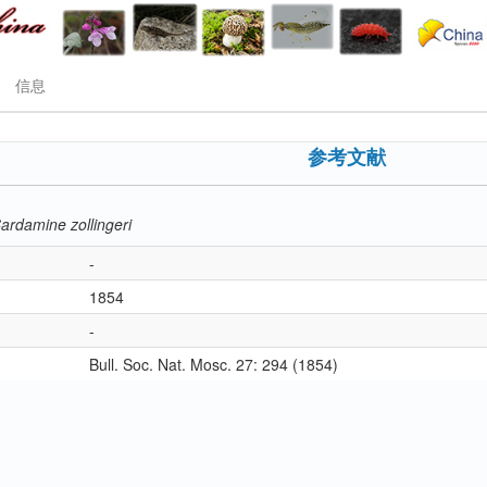
信息
参考文献
ardamine zollingeri
-
1854
-
Bull. Soc. Nat. Mosc. 27: 294 (1854)