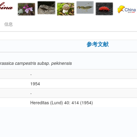
信息
参考文献
rassica campestris subsp. pekinensis
-
1954
-
Hereditas (Lund) 40: 414 (1954)