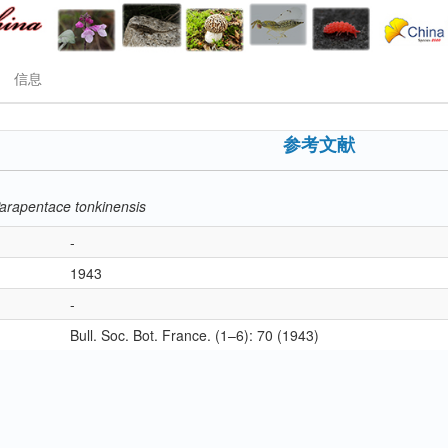
信息
参考文献
arapentace tonkinensis
-
1943
-
Bull. Soc. Bot. France. (1–6): 70 (1943)