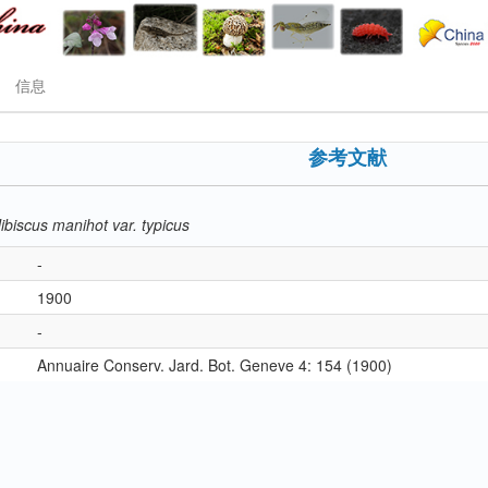
信息
参考文献
ibiscus manihot var. typicus
-
1900
-
Annuaire Conserv. Jard. Bot. Geneve 4: 154 (1900)