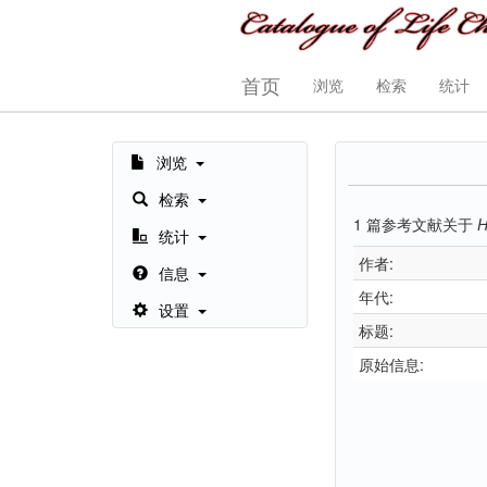
首页
浏览
检索
统计
浏览
检索
1
篇参考文献关于
H
统计
作者:
信息
年代:
设置
标题:
原始信息: