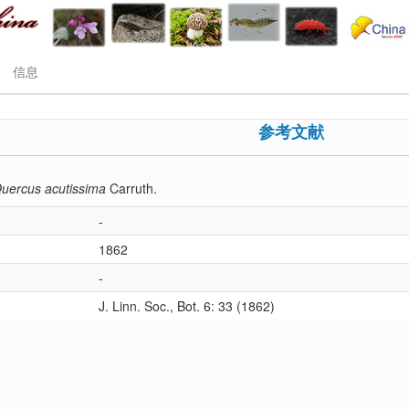
信息
参考文献
uercus acutissima
Carruth.
-
1862
-
J. Linn. Soc., Bot. 6: 33 (1862)