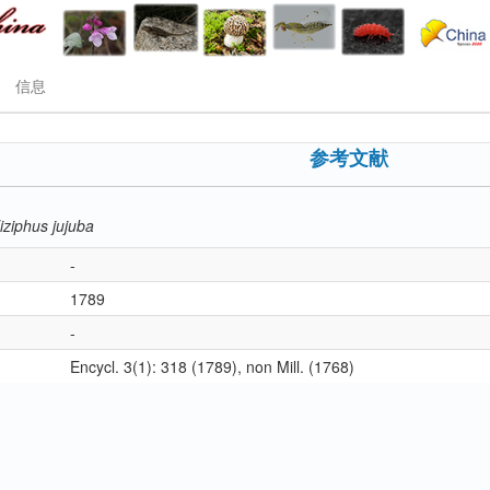
信息
参考文献
iziphus jujuba
-
1789
-
Encycl. 3(1): 318 (1789), non Mill. (1768)