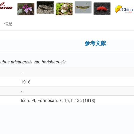
信息
参考文献
ubus arisanensis var. horishaensis
-
1918
-
Icon. Pl. Formosan. 7: 15, f. 12c (1918)