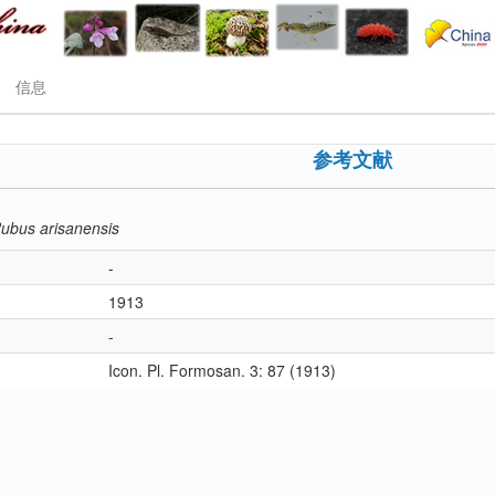
信息
参考文献
ubus arisanensis
-
1913
-
Icon. Pl. Formosan. 3: 87 (1913)