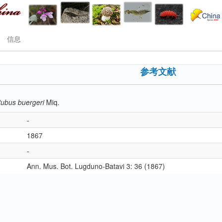
信息
参考文献
ubus buergeri
Miq.
-
1867
-
Ann. Mus. Bot. Lugduno-Batavi 3: 36 (1867)