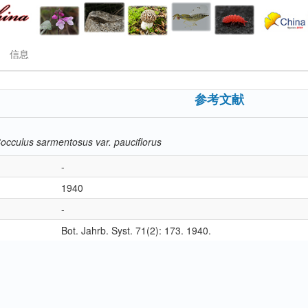
信息
参考文献
occulus sarmentosus var. pauciflorus
-
1940
-
Bot. Jahrb. Syst. 71(2): 173. 1940.