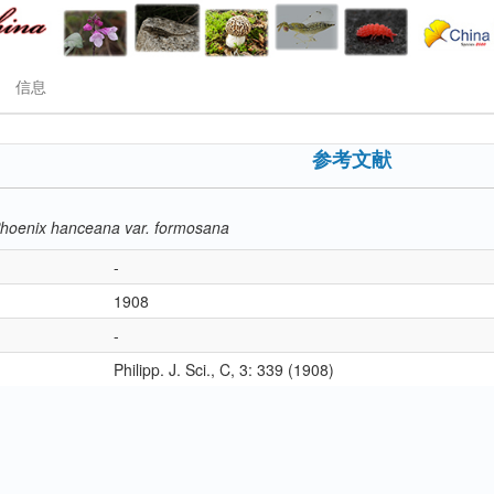
信息
参考文献
hoenix hanceana var. formosana
-
1908
-
Philipp. J. Sci., C, 3: 339 (1908)