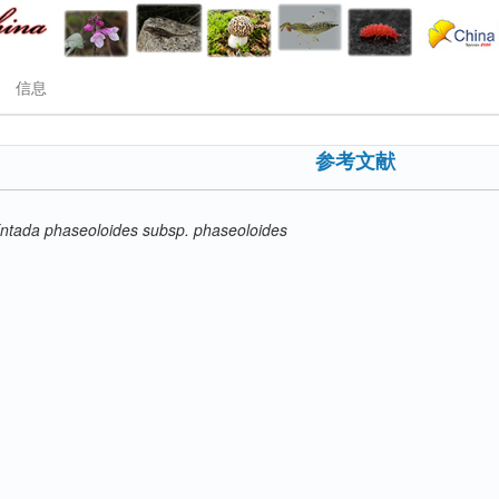
信息
参考文献
ntada phaseoloides subsp. phaseoloides