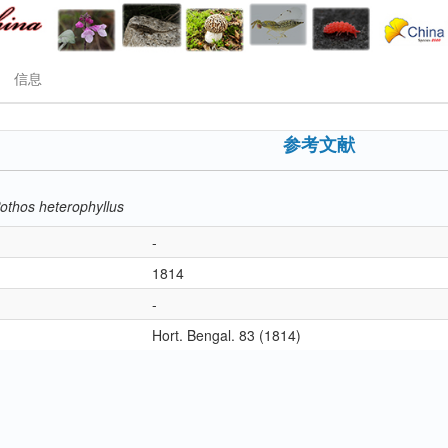
信息
参考文献
othos heterophyllus
-
1814
-
Hort. Bengal. 83 (1814)