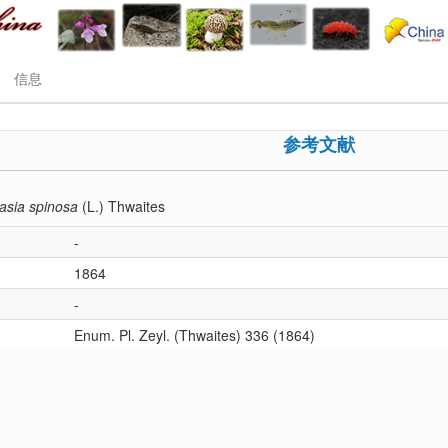
信息
参考文献
asia spinosa
(L.) Thwaites
-
1864
-
Enum. Pl. Zeyl. (Thwaites) 336 (1864)