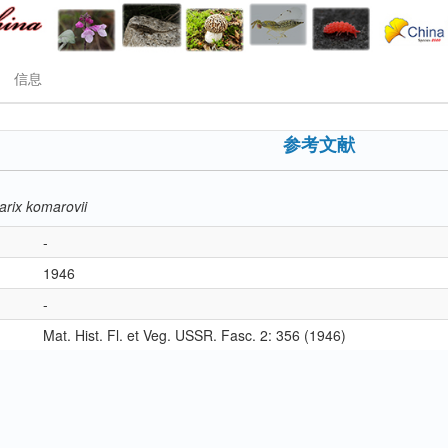
信息
参考文献
arix komarovii
-
1946
-
Mat. Hist. Fl. et Veg. USSR. Fasc. 2: 356 (1946)