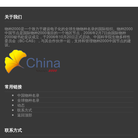
Zhang Shuren
)
Iris collettii
高原鸢尾
(
Zhang Shuren
)
Iris confusa
扁竹兰
(
Zhang Shuren
)
Iris cuniculiformis
大锐果鸢尾
(
关于我们
Zhang Shuren
)
Iris curvifolia
弯叶鸢尾
(
Liu Bing
)
Iris dabashanensis
大巴山鸢尾
(
物种2000是一个致力于建设电子化的全球生物物种名录的国际组织。物种2000
Zhang Shuren
)
Iris decora
尼泊尔鸢尾
(
中国节点是国际物种2000项目的一个地区节点，2006年2月7日由国际物种
Zhang Shuren
)
Iris delavayi
长莛鸢尾
(
2000秘书处提议成立，于2006年10月20日正式启动。中国科学院生物多样性
委员会（BC-CAS），与其合作伙伴一起，支持和管理物种2000中国节点的建
Zhang Shuren
)
Iris dichotoma
野鸢尾
(
设。
Zhang Shuren
)
Iris dolichosiphon
长管鸢尾
(
Zhang Shuren
)
Iris ensata
玉蝉花
(
Zhang Shuren
)
Iris farreri
多斑鸢尾
(
Zhang Shuren
)
Iris flavissima
黄金鸢尾
(
Zhang Shuren
)
Iris formosana
台湾鸢尾
(
Zhang Shuren
)
Iris forrestii
云南鸢尾
(
Zhang Shuren
)
Iris goniocarpa
锐果鸢尾
(
Zhang Shuren
)
Iris halophila
喜盐鸢尾
(
常用链接
Zhang Shuren
)
Iris henryi
长柄鸢尾
(
中国物种名录
Zhang Shuren
)
Iris japonica
蝴蝶花
(
全球物种名录
Liu Bing
)
Iris junzifengensis
君子峰鸢尾
(
动态
Zhang Shuren
)
Iris kemaonensis
库门鸢尾
(
联系方式
Zhang Shuren
)
Iris kobayashii
矮鸢尾
(
返回顶部
Liu Bing
)
Iris kolpakowskiana
剑鸢尾
(
Zhang Shuren
)
Iris lactea
马蔺
(
Zhang Shuren
)
联系方式
Iris laevigata
燕子花
(
Zhang Shuren
)
Iris latistyla
宽柱鸢尾
(