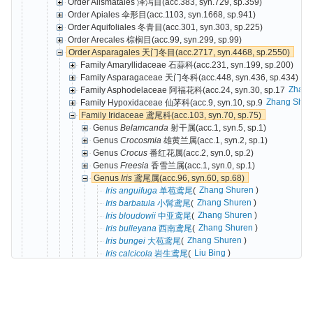
Order Alismatales 泽泻目(acc.383, syn.729, sp.359)
Order Apiales 伞形目(acc.1103, syn.1668, sp.941)
Order Aquifoliales 冬青目(acc.301, syn.303, sp.225)
Order Arecales 棕榈目(acc.99, syn.299, sp.99)
Order Asparagales 天门冬目(acc.2717, syn.4468, sp.2550)
Family Amaryllidaceae 石蒜科(acc.231, syn.199, sp.200)
Family Asparagaceae 天门冬科(acc.448, syn.436, sp.434)
Zhang
Family Asphodelaceae 阿福花科(acc.24, syn.30, sp.17
Zhang Shur
Family Hypoxidaceae 仙茅科(acc.9, syn.10, sp.9
Family Iridaceae 鸢尾科(acc.103, syn.70, sp.75)
Genus
Belamcanda
射干属(acc.1, syn.5, sp.1)
Genus
Crocosmia
雄黄兰属(acc.1, syn.2, sp.1)
Genus
Crocus
番红花属(acc.2, syn.0, sp.2)
Genus
Freesia
香雪兰属(acc.1, syn.0, sp.1)
Genus
Iris
鸢尾属(acc.96, syn.60, sp.68)
Zhang Shuren
)
Iris anguifuga
单苞鸢尾
(
Zhang Shuren
)
Iris barbatula
小髯鸢尾
(
Zhang Shuren
)
Iris bloudowii
中亚鸢尾
(
Zhang Shuren
)
Iris bulleyana
西南鸢尾
(
Zhang Shuren
)
Iris bungei
大苞鸢尾
(
Liu Bing
)
Iris calcicola
岩生鸢尾
(
Liu Bing
)
Iris cangshanensis
苍山鸢尾
(
Zhang Shuren
)
Iris cathayensis
华夏鸢尾
(
Zhang Shuren
)
Iris chrysographes
金脉鸢尾
(
Zhang Shuren
)
Iris clarkei
西藏鸢尾
(