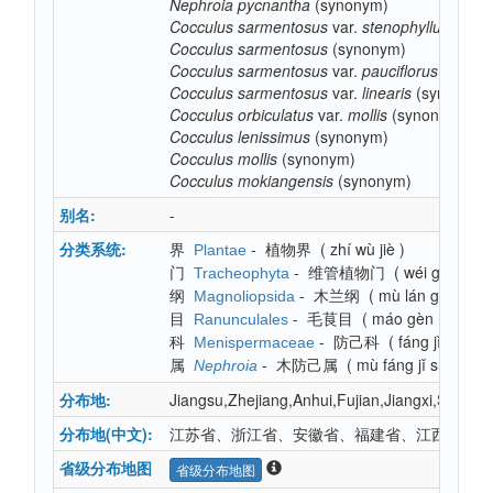
Nephroia
pycnantha
(synonym)
Cocculus
sarmentosus
var.
stenophyllus
(syno
Cocculus
sarmentosus
(synonym)
Cocculus
sarmentosus
var.
pauciflorus
(synon
Cocculus
sarmentosus
var.
linearis
(synonym)
Cocculus
orbiculatus
var.
mollis
(synonym)
Cocculus
lenissimus
(synonym)
Cocculus
mollis
(synonym)
Cocculus
mokiangensis
(synonym)
别名:
-
分类系统:
界
-
植物界
(
zhí wù jiè
)
Plantae
门
-
维管植物门
(
wéi guǎn zh
Tracheophyta
纲
-
木兰纲
(
mù lán gāng
)
Magnoliopsida
目
-
毛茛目
(
máo gèn mù
)
Ranunculales
科
-
防己科
(
fáng jǐ kē
)
Menispermaceae
属
-
木防己属
(
mù fáng jǐ shǔ
)
Nephroia
分布地:
Jiangsu,Zhejiang,Anhui,Fujian,Jiangxi,Sha
分布地(中文):
江苏省、浙江省、安徽省、福建省、江西省、山
省级分布地图
省级分布地图