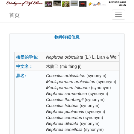
首页
物种详细信息
接受的学名:
Nephroia
orbiculata
(L.) L. Lian & Wei Wang
中文名：
木防己
(mù fáng jǐ)
异名:
Cocculus
orbiculatus
(synonym)
Menispermum
orbiculatus
(synonym)
Menispermum
trilobum
(synonym)
Nephroia
sarmentosa
(synonym)
Cocculus
thunbergii
(synonym)
Cocculus
trilobus
(synonym)
Nephroia
pubinervis
(synonym)
Cocculus
cuneatus
(synonym)
Nephroia
dilatata
(synonym)
Nephroia
cuneifolia
(synonym)