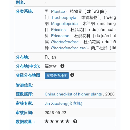
别名:
-
分类系统:
界
-
植物界
(
zhí wù jiè
)
Plantae
门
-
维管植物门
(
wéi guǎn zh
Tracheophyta
纲
-
木兰纲
(
mù lán gāng
)
Magnoliopsida
目
-
杜鹃花目
(
dù juān huā mù
)
Ericales
科
-
杜鹃花科
(
dù juān huā kē
)
Ericaceae
属
-
杜鹃花属
(
dù juān huā 
Rhododendron
种
-
两广杜鹃
(
liǎng guǎ
Rhododendron tsoi
分布地:
Fujian
分布地(中文):
福建省
省级分布地图
省级分布地图
附加信息:
源数据库:
, 2026
China checklist of higher plants
审核专家:
Jin Xiaofeng(金孝锋)
审核日期:
2026-05-22
数据质量：