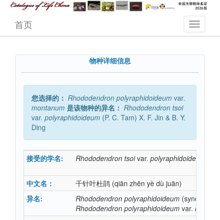
首页
物种详细信息
您选择的：
Rhododendron
polyraphidoideum
var.
montanum
是该物种的异名：
Rhododendron
tsoi
var.
polyraphidoideum
(P. C. Tam) X. F. Jin & B. Y.
Ding
接受的学名:
Rhododendron
tsoi
var.
polyraphidoideum
(P. 
中文名：
千针叶杜鹃
(qiān zhēn yè dù juān)
异名:
Rhododendron
polyraphidoideum
(synonym)
Rhododendron
polyraphidoideum
var.
montan