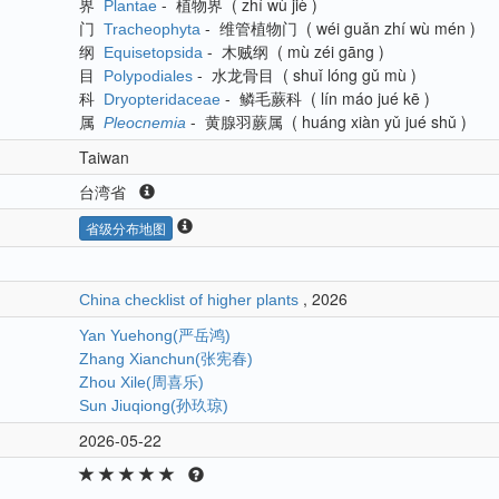
界
-
植物界
(
zhí wù jiè
)
Plantae
门
-
维管植物门
(
wéi guǎn zhí wù mén
)
Tracheophyta
纲
-
木贼纲
(
mù zéi gāng
)
Equisetopsida
目
-
水龙骨目
(
shuǐ lóng gǔ mù
)
Polypodiales
科
-
鳞毛蕨科
(
lín máo jué kē
)
Dryopteridaceae
属
-
黄腺羽蕨属
(
huáng xiàn yǔ jué shǔ
)
Pleocnemia
Taiwan
台湾省
省级分布地图
, 2026
China checklist of higher plants
Yan Yuehong(严岳鸿)
Zhang Xianchun(张宪春)
Zhou Xile(周喜乐)
Sun Jiuqiong(孙玖琼)
2026-05-22