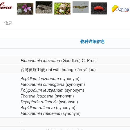
信息
物种详细信息
Pleocnemia
leuzeana
(Gaudich.) C. Presl
台湾黄腺羽蕨
(tái wān huáng xiàn yǔ jué)
Aspidium
leuzeanum
(synonym)
Pleocnemia
cumingiana
(synonym)
Polypodium
leuzeanum
(synonym)
Tectaria
leuzeana
(synonym)
Dryopteris
rufinervis
(synonym)
Aspidium
rufinerve
(synonym)
Pleocnemia
rufinervis
(synonym)
-