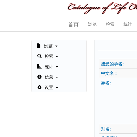
首页
浏览
检索
统计
浏览
检索
接受的学名:
统计
中文名：
信息
异名:
设置
别名: