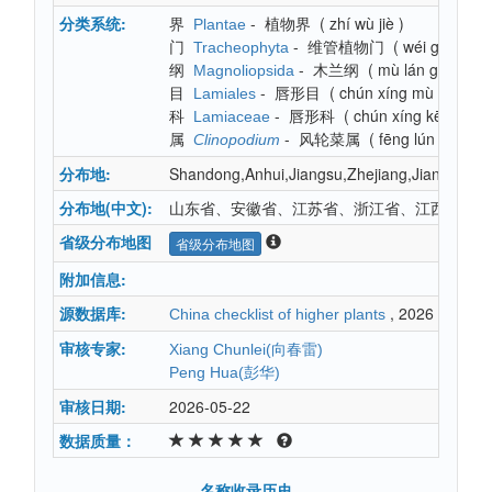
分类系统:
界
-
植物界
(
zhí wù jiè
)
Plantae
门
-
维管植物门
(
wéi guǎn zh
Tracheophyta
纲
-
木兰纲
(
mù lán gāng
)
Magnoliopsida
目
-
唇形目
(
chún xíng mù
)
Lamiales
科
-
唇形科
(
chún xíng kē
)
Lamiaceae
属
-
风轮菜属
(
fēng lún cài shǔ
Clinopodium
分布地:
Shandong,Anhui,Jiangsu,Zhejiang,Jiangxi,H
分布地(中文):
山东省、安徽省、江苏省、浙江省、江西省、湖
省级分布地图
省级分布地图
附加信息:
源数据库:
, 2026
China checklist of higher plants
审核专家:
Xiang Chunlei(向春雷)
Peng Hua(彭华)
审核日期:
2026-05-22
数据质量：
名称收录历史