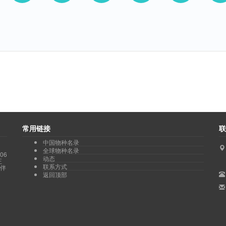
常用链接
联
中国物种名录
全球物种名录
06
动态
正
联系方式
伙伴
返回顶部