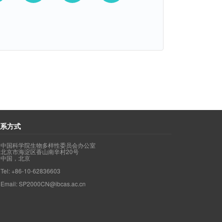
系方式
中国科学院生物多样性委员会办公室
北京市海淀区香山南辛村20号
中国，北京
Tel: +86-10-62836603
Email: SP2000CN@ibcas.ac.cn