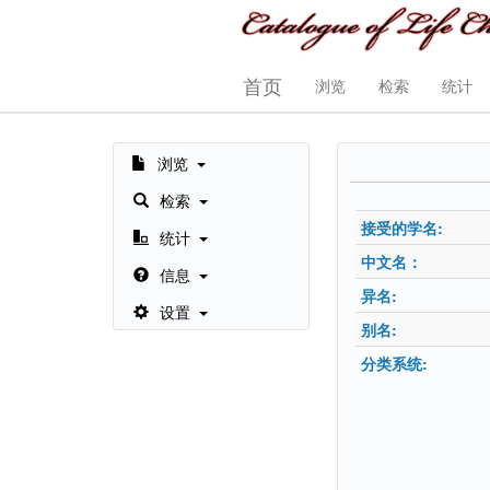
首页
浏览
检索
统计
浏览
检索
接受的学名:
统计
中文名：
信息
异名:
设置
别名:
分类系统: