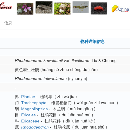
信息
物种详细信息
Rhododendron
kawakamii
var.
flaviflorum
Liu & Chuang
黄色着生杜鹃
(huáng sè zhuó shēng dù juān)
Rhododendron
taiwanianum
(synonym)
-
界
-
植物界
(
zhí wù jiè
)
Plantae
门
-
维管植物门
(
wéi guǎn zhí wù mén
)
Tracheophyta
纲
-
木兰纲
(
mù lán gāng
)
Magnoliopsida
目
-
杜鹃花目
(
dù juān huā mù
)
Ericales
科
-
杜鹃花科
(
dù juān huā kē
)
Ericaceae
属
-
杜鹃花属
(
dù juān huā shǔ
)
Rhododendron