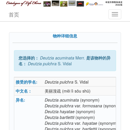
首页
物种详细信息
您选择的：
Deutzia
acuminata
Merr.
是该物种的异
名：
Deutzia
pulchra
S. Vidal
接受的学名:
Deutzia
pulchra
S. Vidal
中文名：
美丽溲疏
(měi lì sōu shū)
异名:
Deutzia
acuminata
(synonym)
Deutzia
pulchra
var.
formosana
(synonym)
Deutzia
hayatae
(synonym)
Deutzia
bartlettii
(synonym)
Deutzia
pulchra
var.
hayatae
(synonym)
Deutzia
pulchra
var.
bartlettii
(synonym)