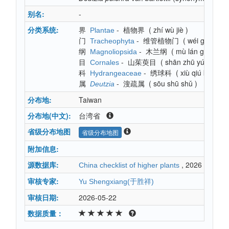
别名:
-
分类系统:
界
-
植物界
(
zhí wù jiè
)
Plantae
门
-
维管植物门
(
wéi guǎn zh
Tracheophyta
纲
-
木兰纲
(
mù lán gāng
)
Magnoliopsida
目
-
山茱萸目
(
shān zhū yú mù
)
Cornales
科
-
绣球科
(
xiù qiú kē
)
Hydrangeaceae
属
-
溲疏属
(
sōu shū shǔ
)
Deutzia
分布地:
Taiwan
分布地(中文):
台湾省
省级分布地图
省级分布地图
附加信息:
源数据库:
, 2026
China checklist of higher plants
审核专家:
Yu Shengxiang(于胜祥)
审核日期:
2026-05-22
数据质量：