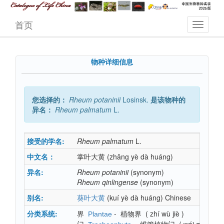
首页
物种详细信息
您选择的：
Rheum
potaninii
Losinsk.
是该物种的
异名：
Rheum
palmatum
L.
接受的学名:
Rheum
palmatum
L.
中文名：
掌叶大黄
(zhǎng yè dà huáng)
异名:
Rheum
potaninii
(synonym)
Rheum
qinlingense
(synonym)
别名:
(kuí yè dà huáng)
Chinese
葵叶大黄
分类系统:
界
-
植物界
(
zhí wù jiè
)
Plantae