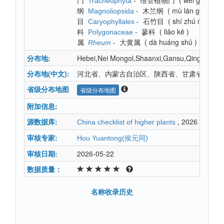
门
-
维管植物门
(
wéi guǎn zh
Tracheophyta
纲
-
木兰纲
(
mù lán gāng
)
Magnoliopsida
目
-
石竹目
(
shí zhú mù
)
Caryophyllales
科
-
蓼科
(
liǎo kē
)
Polygonaceae
属
-
大黄属
(
dà huáng shǔ
)
Rheum
分布地:
Hebei,Nei Mongol,Shaanxi,Gansu,Qinghai,Hub
分布地(中文):
河北省、内蒙古自治区、陕西省、甘肃省、青海
省级分布地图
省级分布地图
附加信息:
源数据库:
, 2026
China checklist of higher plants
审核专家:
Hou Yuantong(侯元同)
审核日期:
2026-05-22
数据质量：
名称收录历史