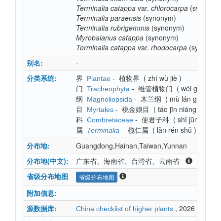
Terminalia
catappa
var.
chlorocarpa
(synonym
Terminalia
paraensis
(synonym)
Terminalia
rubrigemmis
(synonym)
Myrobalanus
catappa
(synonym)
Terminalia
catappa
var.
rhodocarpa
(synonym
别名:
-
分类系统:
界
-
植物界
(
zhí wù jiè
)
Plantae
门
-
维管植物门
(
wéi guǎn zh
Tracheophyta
纲
-
木兰纲
(
mù lán gāng
)
Magnoliopsida
目
-
桃金娘目
(
táo jīn niáng mù
)
Myrtales
科
-
使君子科
(
shǐ jūn zǐ kē
)
Combretaceae
属
-
榄仁属
(
lǎn rén shǔ
)
Terminalia
分布地:
Guangdong,Hainan,Taiwan,Yunnan
分布地(中文):
广东省、海南省、台湾省、云南省
省级分布地图
省级分布地图
附加信息:
源数据库:
, 2026
China checklist of higher plants