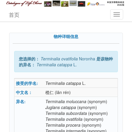
首页
物种详细信息
您选择的：
Terminalia
ovatifolia
Noronha
是该物种
的异名：
Terminalia
catappa
L.
接受的学名:
Terminalia
catappa
L.
中文名：
榄仁
(lǎn rén)
异名:
Terminalia
moluccana
(synonym)
Juglans
catappa
(synonym)
Terminalia
subcordata
(synonym)
Terminalia
ovatifolia
(synonym)
Terminalia
procera
(synonym)
Terminalia
intermedia
(synonym)