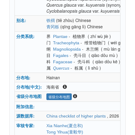
Quercus
glauca
var.
kuyuensis
(synonym)
Cyclobalanopsis
glauca
var.
kuyuensis
(synon
别名:
(tiě zhòu)
Chinese
铁椆
(qīng gāng lì)
Chinese
青冈栎
分类系统:
界
-
植物界
(
zhí wù jiè
)
Plantae
门
-
维管植物门
(
wéi guǎn zh
Tracheophyta
纲
-
木兰纲
(
mù lán gāng
)
Magnoliopsida
目
-
壳斗目
(
qiào dǒu mù
)
Fagales
科
-
壳斗科
(
qiào dǒu kē
)
Fagaceae
属
-
栎属
(
lì shǔ
)
Quercus
分布地:
Hainan
分布地(中文):
海南省
省级分布地图
省级分布地图
附加信息:
源数据库:
, 2026
China checklist of higher plants
审核专家:
Xia Nianhe(夏念和)
Tong Yihua(童毅华)