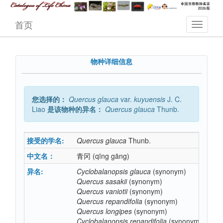
首页
物种详细信息
您选择的：
Quercus
glauca
var.
kuyuensis
J. C.
Liao
是该物种的异名：
Quercus
glauca
Thunb.
接受的学名:
Quercus
glauca
Thunb.
中文名：
青冈
(qīng gāng)
异名:
Cyclobalanopsis
glauca
(synonym)
Quercus
sasakii
(synonym)
Quercus
vaniotii
(synonym)
Quercus
repandifolia
(synonym)
Quercus
longipes
(synonym)
Cyclobalanopsis
repandifolia
(synonym)