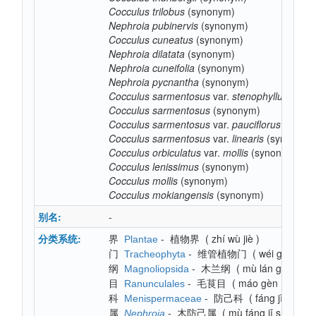
Cocculus
trilobus
(synonym)
Nephroia
pubinervis
(synonym)
Cocculus
cuneatus
(synonym)
Nephroia
dilatata
(synonym)
Nephroia
cuneifolia
(synonym)
Nephroia
pycnantha
(synonym)
Cocculus
sarmentosus
var.
stenophyllus
(syno
Cocculus
sarmentosus
(synonym)
Cocculus
sarmentosus
var.
pauciflorus
(synon
Cocculus
sarmentosus
var.
linearis
(synonym)
Cocculus
orbiculatus
var.
mollis
(synonym)
Cocculus
lenissimus
(synonym)
Cocculus
mollis
(synonym)
Cocculus
mokiangensis
(synonym)
别名:
-
分类系统:
界
-
植物界
(
zhí wù jiè
)
Plantae
门
-
维管植物门
(
wéi guǎn zh
Tracheophyta
纲
-
木兰纲
(
mù lán gāng
)
Magnoliopsida
目
-
毛茛目
(
máo gèn mù
)
Ranunculales
科
-
防己科
(
fáng jǐ kē
)
Menispermaceae
属
-
木防己属
(
mù fáng jǐ shǔ
)
Nephroia