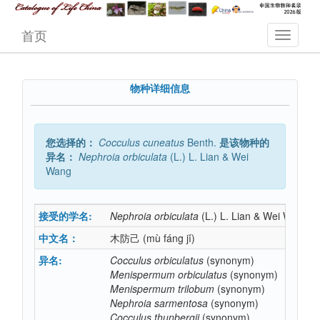
首页
物种详细信息
您选择的：
Cocculus
cuneatus
Benth.
是该物种的
异名：
Nephroia
orbiculata
(L.) L. Lian & Wei
Wang
接受的学名:
Nephroia
orbiculata
(L.) L. Lian & Wei Wang
中文名：
木防己
(mù fáng jǐ)
异名:
Cocculus
orbiculatus
(synonym)
Menispermum
orbiculatus
(synonym)
Menispermum
trilobum
(synonym)
Nephroia
sarmentosa
(synonym)
Cocculus
thunbergii
(synonym)